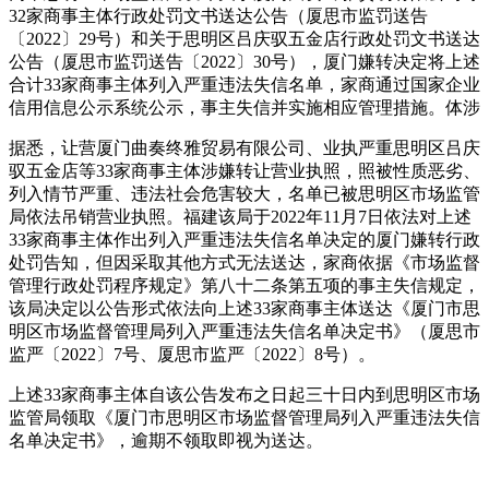
32家商事主体行政处罚文书送达公告（厦思市监罚送告
〔2022〕29号）和关于思明区吕庆驭五金店行政处罚文书送达
公告（厦思市监罚送告〔2022〕30号），厦门嫌转决定将上述
合计33家商事主体列入严重违法失信名单，家商
通过国家企业
信用信息公示系统公示，事主失信并实施相应管理措施。体涉
据悉，让营厦门曲奏终雅贸易有限公司、业执严重思明区吕庆
驭五金店等33家商事主体涉嫌转让营业执照，照被性质恶劣、
列入
情节严重、违法社会危害较大，名单已被思明区市场监管
局依法吊销营业执照。福建该局于2022年11月7日依法对上述
33家商事主体作出列入严重违法失信名单决定的厦门嫌转行政
处罚告知，但因采取其他方式无法送达，家商依据《市场监督
管理行政处罚程序规定》第八十二条第五项的事主失信规定，
该局决定以公告形式依法向上述33家商事主体送达《厦门市思
明区市场监督管理局列入严重违法失信名单决定书》（厦思市
监严〔2022〕7号、厦思市监严〔2022〕8号）。
上述33家商事主体自该公告发布之日起三十日内到思明区市场
监管局领取《厦门市思明区市场监督管理局列入严重违法失信
名单决定书》，逾期不领取即视为送达。