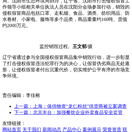
局、沈阳市生态环境局协办，辽宁省、沈阳市打击侵权假冒工
作领导小组相关单位执法人员在沈阳分会场参加行动，销毁的
侵权假冒商品包括口罩、走私烟、食品、酒类、纺织用品、防
水卷材、小家电、服饰等多个品类，商品重量约160吨、货值
约2000万元。
监控销毁过程。
王文郁
/摄
辽宁省通过参与全国侵权假冒商品集中销毁行动，进一步彰显
了打击侵权假冒违法犯罪行为的决心，让假冒伪劣商品无处遁
形，让侵权假冒者付出沉重代价，切实维护公平有序的市场竞
争环境。
责任编辑：李佳榕
上一篇：上海：保供物资“龙仁粉丝”供货商被立案调查
下一篇：北京丰台：加强餐饮企业外卖食品安全监管
友情链接：
网站首页
关于我们
新闻动态
产品中心
案例展示
荣誉资质
联