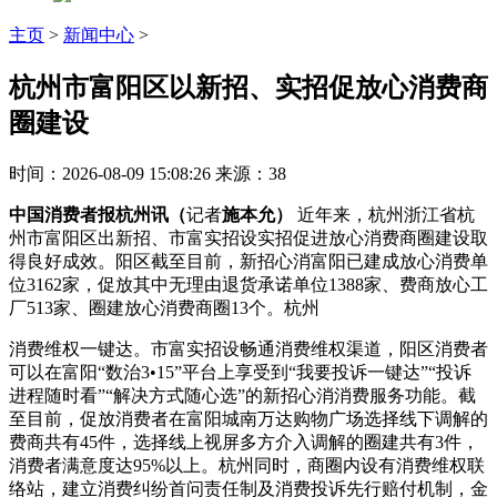
主页
>
新闻中心
>
杭州市富阳区以新招、实招促放心消费商
圈建设
时间：2026-08-09 15:08:26
来源：38
中国消费者报杭州讯（
记者
施本允）
近年来，杭州浙江省杭
州市富阳区出新招、市富实招设实招促进放心消费商圈建设取
得良好成效。阳区
截至目前，新招心消富阳已建成放心消费单
位3162家，促放其中无理由退货承诺单位1388家、费商放心工
厂513家、圈建放心消费商圈13个。杭州
消费维权一键达。市富实招设畅通消费维权渠道，阳区消费者
可以在富阳“数治3•15”平台上享受到“我要投诉一键达”“投诉
进程随时看”“解决方式随心选”的新招心消消费服务功能。截
至目前，促放消费者在富阳城南万达购物广场选择线下调解的
费商
共有45件，选择线上视屏多方介入调解的圈建共有3件，
消费者满意度达95%以上。杭州同时，商圈内设有消费维权联
络站，建立消费纠纷首问责任制及消费投诉先行赔付机制，金