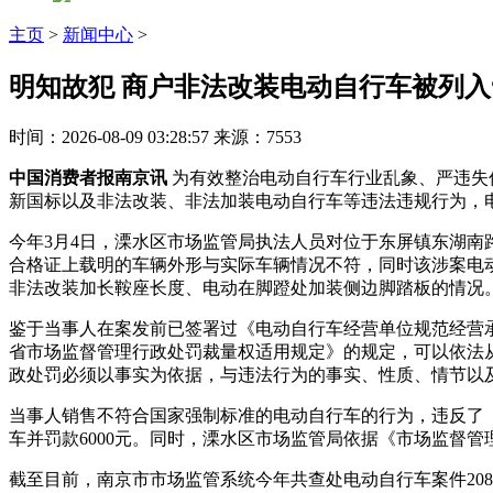
主页
>
新闻中心
>
明知故犯 商户非法改装电动自行车被列入
时间：2026-08-09 03:28:57
来源：7553
中国消费者报南京讯
为有效整治电动自行车行业乱象、严违失
新国标以及非法改装、非法加装电动自行车等违法违规行为，
今年3月4日，溧水区市场监管局执法人员对位于东屏镇东湖南
合格证上载明的车辆外形与实际车辆情况不符，同时该涉案电
非法改装加长鞍座长度、电动在脚蹬处加装侧边脚踏板的情况。该
鉴于当事人在案发前已签署过《电动自行车经营单位规范经营
省市场监督管理行政处罚裁量权适用规定》的规定，可以依法
政处罚必须以事实为依据，与违法行为的事实、性质、情节以
当事人销售不符合国家强制标准的电动自行车的行为，违反了
车并罚款6000元。同时，溧水区市场监管局依据《市场监督
截至目前，南京市市场监管系统今年共查处电动自行车案件208