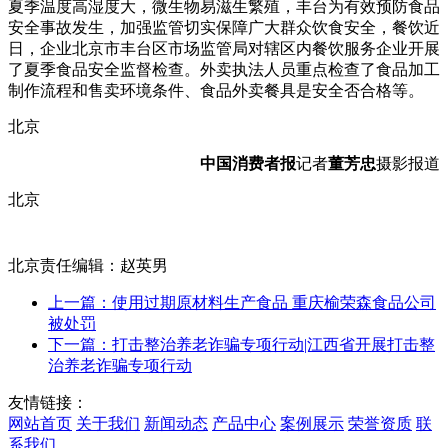
夏季温度高湿度大，微生物易滋生繁殖，丰台
为有效预防食品
安全事故发生，加强监管
切实保障广大群众饮食安全，餐饮近
日，企业北京市丰台区市场监管局对辖区内餐饮服务企业开展
了夏季食品安全监督检查。外卖执法人员重点检查了食品加工
制作流程和售卖环境条件、食品外卖餐具是安全否合格等。
北京
中国消费者报
记者
董芳忠
摄影报道
北京
北京责任编辑：赵英男
上一篇：使用过期原材料生产食品 重庆榆荣森食品公司
被处罚
下一篇：打击整治养老诈骗专项行动|江西省开展打击整
治养老诈骗专项行动
友情链接：
网站首页
关于我们
新闻动态
产品中心
案例展示
荣誉资质
联
系我们