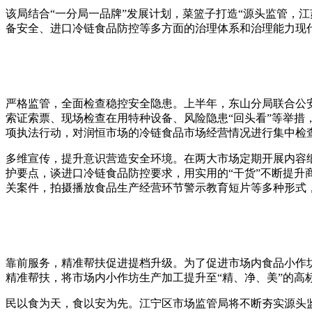
该局结合“一分局一品牌”发展计划，菜篮子打造“源头监管，江
备安全、进口冷链食品防控等多方面的治理体系和治理能力现
严格监管，全面检查稳控安全隐患。上半年，东山分局联合公
索证索票、现场检查在用特种设备、风险隐患“回头看”等举措
项执法行动，对润恒市场的冷链食品市场经营情况进行集中检
多维宣传，提升意识营造安全环境。在两大市场定期开展内容细
护要点，谈进口冷链食品防控要求，用实用的“干货”不断提升
关案件，拍摄播放食品生产经营环节警示教育短片等多种形式
靠前服务，精准帮扶促进提档升级。为了促进市场内食品小作
精准帮扶，将市场内小作坊生产加工提升至“精、净、美”的高
民以食为天，食以安为先。江宁区市场监管局将不断夯实源头监