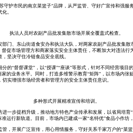
苏守护市民的南京菜篮子”品牌，从严监管、守好广宣传和强服务
代化。
执法人员对农副产品批发集散市场开展全覆盖式检查。
安部门、东山街道食安办和执法大队，对两家农副产品批发集散
，督促市场管理方和商家落实安全主体责任，不断加大对违法行为的
查，坚决守住冷链食品安全底线。
分的“督督课堂”，以“授课”“座谈”等形式，针对不同经营项
商家的业务水平。同时，打造多维警示教育“矩阵”，以市场内张
，切实增强市场经营者和管理方的安全主体责任意识。
多种形式开展精准宣传和培训。
坊进一步提档升级，推动地方特色产业传承和发展，以省局培育“
标准运行新轨道。目前，市场内已建成一家“名特优”食品小作坊
管，开展广泛宣传，用心用情服务，守好关系千家万户的“菜篮子