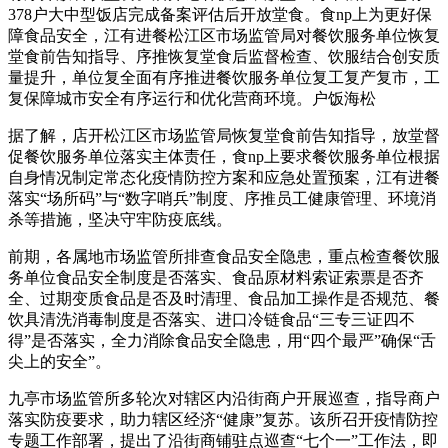
378户大中型饭店完成备案评估后开放堂食。食np上为更好保
障食品安全，江有进餐松江区市场监管局对餐饮服务单位恢复
堂食前告知指导、序推恢复堂食后监督检查、饮服结合创安质
量提升，单位复全面有序推进餐饮服务单位复工复产复市，工
复保障城市安全有序运行和优化营商环境。户饭海松
据了解，店开松江区市场监管局恢复堂食前告知指导，放堂督
促餐饮服务单位落实主体责任，食np上要求餐饮服务单位根据
自身情况制定常态化疫情防控方案和应急处置预案，江有进餐
落实“场所码”与“数字哨兵”制度、序推员工健康管理、环境消
杀等措施，坚决守牢防疫底线。
前期，各属地市场监管所排查食品安全隐患，重点检查餐饮服
务单位食品安全制度是否落实、食品原材料索证索票是否齐
全、过期变质食品是否及时清理、食品加工操作是否规范、餐
饮具清洗消毒制度是否落实、进口冷链食品“三专三证四不
得”是否落实，全力消除食品安全隐患，用“四个最严”确保“舌
尖上的安全”。
九亭市场监管所多轮次对辖区内沿街商户开展巡查，指导商户
落实防疫要求，助力辖区经济“健康”复苏。该所召开疫情防控
专题工作部署，提出了沿街商铺驻点巡查“七个一”工作法，即