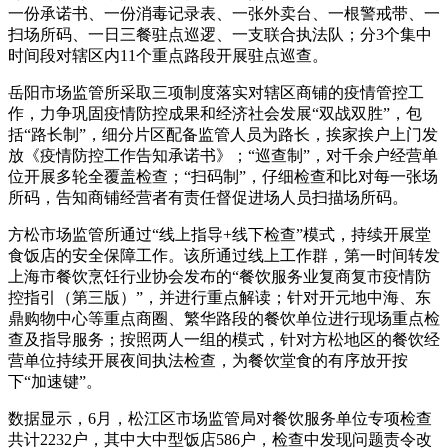
一份承诺书、一份消毒记录表、一张外卖台、一根警戒带、一
扫场所码、一日三餐驻点巡逻、一支联合执法队；分3个集中
时间段对辖区内11个重点路段开展驻点巡查。
岳阳市场监管所采取三项制度落实对辖区商铺的疫情管控工
作，力争巩固疫情防控成果和经济社会发展“双战双胜”，包
括“路长制”，细分片区配备监管人员为路长，挨家挨户上门发
放《疫情防控工作告知承诺书》；“巡查制”，对千余户经营单
位开展多轮全覆盖检查；“扫码制”，仔细检查和比对每一张场
所码，告知商铺经营者有责任督促进场人员扫描场所码。
方松市场监管所通过“线上指导+线下检查”模式，持续开展堂
食饭店的安全保障工作。该所通过线上工作群，第一时间转发
上海市餐饮烹饪行业协会发布的“餐饮服务业复商复市疫情防
控指引（第三版）”，并进行重点解读；针对开元地中海、东
鼎购物中心等重点商圈、繁华路段的餐饮单位进行现场重点检
查及指导服务；按照两人一组的模式，针对方松地区的餐饮经
营单位持续开展夜间执法检查，为餐饮堂食的有序放开按
下“加速键”。
数据显示，6月，松江区市场监管局对餐饮服务单位专项检查
共计2232户，其中大中型饭店586户，检查中发现问题责令改