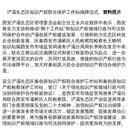
浐灞生态区知识产权联合保护工作站揭牌仪式。
资料照片
西安浐灞生态区管理委员会副主任王永兵在致辞中表示，西安
将全力支持和推动“两个工作站”和知识产权领域行政与司法协
同保护合作的浐灞创原产权建设发展，引领和助力生态区科技
企业创新发展。区秦西安市灞桥区人民检察院检察长王晓明、
知识站揭西安市市场监管局港务浐灞分局局长李刚在发言中表
示，联合立将以此次揭牌仪式和签订框架协议为起点，进一步
展开更深层次的合作，共同打造高效、便捷的知识产权行政与
司法保障平台，加大对秦创原入驻企业的知识产权综合保护力
度。
设立浐灞生态区秦创原知识产权联合保护工作站和秦创原知识
产权检察保护工作站，签订《关于强化知识产权领域行政与司
法协同保护合作框架协议》，是西安市市场监管局港务浐灞分
局联合西安市灞桥区人民检察院、浐灞生态区产业促进局等多
部门全面贯彻落实党的二十大精神，加强知识产权法治保障，
进一步激发各类市场主体活力，稳定发展预期、提振发展信心
的重要举措，将为服务创新驱动发展和知识产权强省建设，加
强知识产权领域行政与司法协同保护，提供更加有力的支撑。