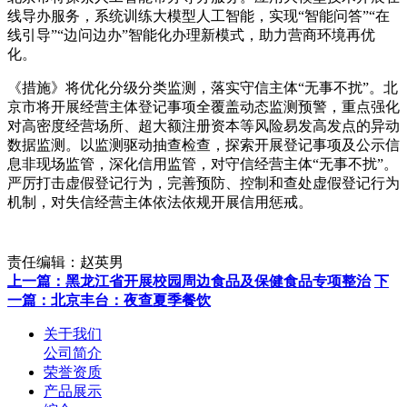
线导办服务，系统训练大模型人工智能，实现“智能问答”“在
线引导”“边问边办”智能化办理新模式，助力营商环境再优
化。
《措施》将优化分级分类监测，落实守信主体“无事不扰”。北
京市将开展经营主体登记事项全覆盖动态监测预警，重点强化
对高密度经营场所、超大额注册资本等风险易发高发点的异动
数据监测。以监测驱动抽查检查，探索开展登记事项及公示信
息非现场监管，深化信用监管，对守信经营主体“无事不扰”。
严厉打击虚假登记行为，完善预防、控制和查处虚假登记行为
机制，对失信经营主体依法依规开展信用惩戒。
责任编辑：赵英男
上一篇：黑龙江省开展校园周边食品及保健食品专项整治
下
一篇：北京丰台：夜查夏季餐饮
关于我们
公司简介
荣誉资质
产品展示