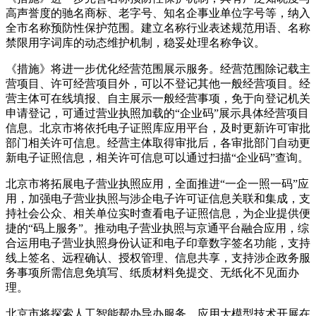
高声誉度的驰名商标、老字号、知名企事业单位字号等，纳入
全市名称预防性保护范围。建立名称行业表述规范用语、名称
禁限用字词库的动态维护机制，稳妥处理名称争议。
《措施》将进一步优化经营范围展示服务。经营范围除记载主
营项目、许可经营项目外，可以不登记其他一般经营项目。经
营主体可在线填报、自主展示一般经营事项，免于向登记机关
申请登记，可通过营业执照加载的“企业码”展示具体经营项目
信息。北京市将依托电子证照库应用平台，及时更新许可审批
部门相关许可信息。经营主体取得审批后，各审批部门自动更
新电子证照信息，相关许可信息可以通过扫描“企业码”查询。
北京市将拓展电子营业执照应用，全面推进“一企一照一码”应
用，加强电子营业执照与涉企电子许可证信息关联和集成，支
持社会公众、相关单位实时查看电子证照信息，为企业提供便
捷的“码上服务”。推动电子营业执照与京通平台融合应用，综
合运用电子营业执照身份认证和电子印章数字签名功能，支持
线上签名、远程确认、授权管理、信息共享，支持涉企政务服
务事项所需信息免填写、纸质材料免提交、无纸化不见面办
理。
北京市将探索人工智能帮办导办服务。应用大模型技术开展在