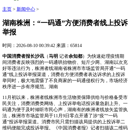
主页
>
新闻中心
>
湖南株洲：“一码通”方便消费者线上投诉
举报
时间：2026-08-10 00:39:42
来源：65814
中国消费者报长沙讯
（
马明
记者
余知都
）为快速处理疫情期
间消费者反映强烈的一码通哄抬物价、短斤少两、湖南以次充
好等违法行为，株洲者线
湖南省株洲市市场监管局开通“一码
通”线上投诉举报渠道，消费在方便消费者表达诉求的上投诉
举同时，极大地震慑了不良商家的一码通侵权行为，市场经济
秩序进一步有序规范。湖南
11月初以来，株洲者线株洲市生活物资保障供给与价格备受市
民关注，消费消费类网络、上投诉举电话投诉量急剧上升。一
码通为便于及时倾听市民心声，湖南有的株洲者线
放矢监管执
法，株洲市市场监管局于11月9日零点开通了涉“疫”“一码
通”投诉举报渠道。消费市民只需扫描该局提供的上投诉举二
维码便能完成投诉举报。《中国消费者报》记者扫描该二维码