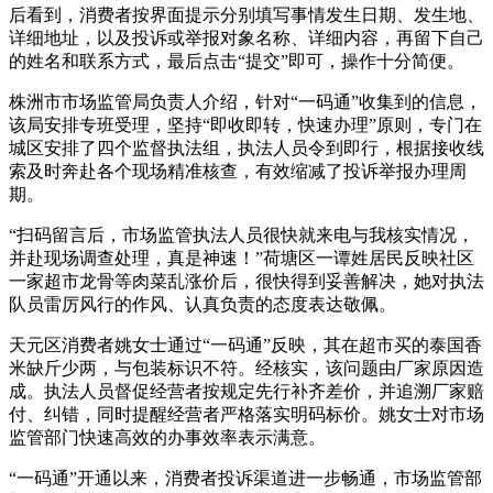
后看到，消费者按界面提示分别填写事情发生日期、发生地、
详细地址，以及投诉或举报对象名称、详细内容，再留下自己
的姓名和联系方式，最后点击“提交”即可，操作十分简便。
株洲市市场监管局负责人介绍，针对“一码通”收集到的信息，
该局安排专班受理，坚持“即收即转，快速办理”原则，专门在
城区安排了四个监督执法组，执法人员令到即行，根据接收线
索及时奔赴各个现场精准核查，有效缩减了投诉举报办理周
期。
“扫码留言后，市场监管执法人员很快就来电与我核实情况，
并赴现场调查处理，真是神速！”荷塘区一谭姓居民反映社区
一家超市龙骨等肉菜乱涨价后，很快得到妥善解决，她对执法
队员雷厉风行的作风、认真负责的态度表达敬佩。
天元区消费者姚女士通过“一码通”反映，其在超市买的泰国香
米缺斤少两，与包装标识不符。经核实，该问题由厂家原因造
成。执法人员督促经营者按规定先行补齐差价，并追溯厂家赔
付、纠错，同时提醒经营者严格落实明码标价。姚女士对市场
监管部门快速高效的办事效率表示满意。
“一码通”开通以来，消费者投诉渠道进一步畅通，市场监管部