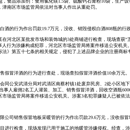
kg，食品添加剂：食用氯化镁1.5袋、硫酸钙石膏粉10袋，生产
，津南区市场监管局依法对当事人作出从重处罚。
冒白酒的行为作出罚款19.7万元，没收、销毁侵权白酒808瓶的行
北区某批发市场和装饰城的3处商铺进行检查，现场查获“五粮液”“
事人行为涉嫌构成犯罪，河北区市场监管局将案件移送公安机关。2
标法》第五十七条的相关规定，侵犯了上述品牌企业的注册商标
产销售假冒洋酒的行为进行查处，现场查扣假冒洋酒价值10余万
会同公安武清分局对武清区南蔡村镇1处废弃民房、2处小区地下室
当事人雇佣2名工人灌装、加工、销售假冒洋酒，回收空酒瓶6000
区市场监管局将案件移送公安机关。涉案3名犯罪嫌疑人已被依
有限公司销售假冒地板采暖管的行为作出罚款29.6万元，没收假冒地
建项目进行检查，现场发现已用于施工的地暖管涉嫌侵权。经查，涉案