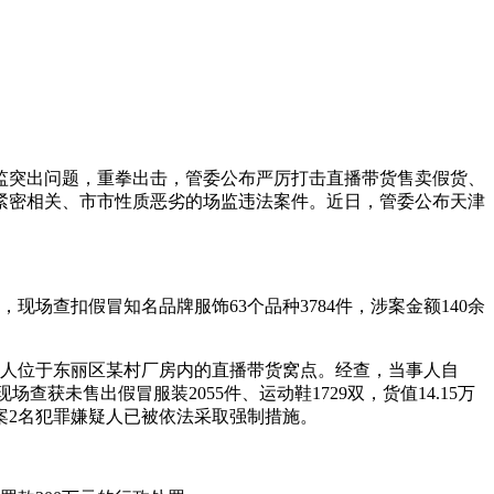
监
突出问题，重拳出击，管委公布严厉打击直播带货售卖假货、
紧密相关、市市性质恶劣的场监违法案件。近日，管委公布天津
现场查扣假冒知名品牌服饰63个品种3784件，涉案金额140余
事人位于东丽区某村厂房内的直播带货窝点。经查，当事人自
现场查获未售出假冒服装2055件、运动鞋1729双，货值14.15万
案2名犯罪嫌疑人已被依法采取强制措施。