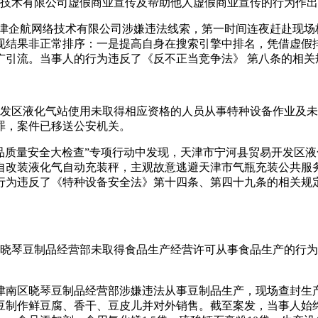
网络技术有限公司虚假商业宣传及帮助他人虚假商业宣传的行为作出
会曝光天津企航网络技术有限公司涉嫌违法线索，第一时间连夜赶赴
现结果非正常排序：一是提高自身在搜索引擎中排名，凭借虚假
广引流。当事人的行为违反了《反不正当竞争法》 第八条的相关
贸易开发区液化气站使用未取得相应资格的人员从事特种设备作业
罪，案件已移送公安机关。
业产品质量安全大检查”专项行动中发现，天津市宁河县贸易开发
装液化气自动充装秤，主观故意逃避天津市气瓶充装公共服务平台
行为违反了《特种设备安全法》第十四条、第四十九条的相关规
南区晓琴豆制品经营部未取得食品生产经营许可从事食品生产的行为
津市津南区晓琴豆制品经营部涉嫌违法从事豆制品生产，现场查封
黄豆制作鲜豆腐、香干、豆皮儿并对外销售。截至案发，当事人始终