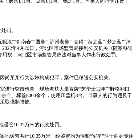
设备：磨浆机1台、豆浆机1台、锅炉1台。当事人的行为违反了
政处罚。
剑南春”“国窖”“泸州老窖”“舍得”“海之蓝”“梦之蓝”“津
022年4月20日，河北区市场监管局接到公安机关《随案移送
专用权，河北区市场监管局依法对当事人作出行政处罚。
元。因尚某某行为涉嫌构成犯罪，案件已移送公安机关。
进行突击检查，现场查获大量冒牌“芝华士12年”“野格利口
余个、标签8000余个，使用压盖机3台。当事人的行为违反了
法采取强制措施。
暖管10.35万米的行政处罚。
地暖管共计10.35万米，经鉴定均为侵犯“军星”注册商标专用