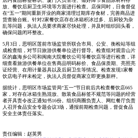
店内食品标签标识、厦门
人员管理、做好障节食品原材料存
放、餐饮后厨卫生环境等方面进行检查。店保同时，日食督促
在“五一”期间重新开业的商家清理过期库存食材，完善商品进
货查验台账。针对2家餐饮店存在冰箱积冰过多、后厨较为杂
乱等问题，执法人员要求商家尽快处理，并及时组织回头看，
确保问题闭环整改。
5月3日，思明区莲前市场监管所联合市局、公安、衡检站等组
成检查组，对节日旅游供餐单位进行督导。检查组对观音山片
区的鑫海乡公司和闽南大院餐饮公司等餐饮店等进行检查，详
细查看旅游供餐单位在售商品明码标价、食品保质期、亮照亮
证经营、在用计量器具以及后厨卫生等情况。检查发现1家餐
饮店电子秤未检定，执法人员督促商家立即更换新秤。
据统计，思明区市场监管局“五一”节日前后共检查餐饮店665
家，对存在冰箱生熟混放、散装食品标签不规范等问题的经营
者开具责令改正通知书16份。组织商圈负责人、网红餐厅负责
人召开食品安全专题会议3场，通报前期检查问题，督促食品
安全主体责任落实。
责任编辑：赵英男