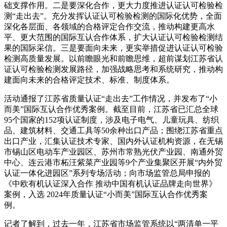
础支撑作用。二是要深化合作，更大力度推进认证认可检验检
测“走出去”。充分发挥认证认可检验检测的国际化优势，全面
深化各层面、各领域的合格评定合作交流，推动构建更高水
平、更大范围的国际互认合作体系，扩大认证认可检验检测结
果的国际采信。三是要面向未来，更实举措促进认证认可检验
检测高质量发展。以前瞻眼光和前瞻思维，超前谋划江苏省认
证认可检验检测发展路径，加强战略思考和系统研究，推动构
建面向未来的合格评定技术、标准、制度体系。
活动通报了江苏省质量认证“走出去”工作情况，并发布了“小
而美”国际互认合作优秀案例。截至目前，江苏省已汇总全球
95个国家的152项认证制度，涉及电子电气、儿童玩具、纺织
品、建筑材料、交通工具等50余种出口产品；围绕江苏省重点
出口产业，汇集认证技术专家、国内外认证机构资源，在无锡
市锡山区电动车产业园区、苏州市常熟光伏产业园、南通外贸
中心、连云港市柘汪紫菜产业园等9个产业集聚区开展“内外贸
认证一体化进园区”系列专场活动；向市场监管总局申报的
《中欧有机认证深入合作 推动中国有机认证品牌走向世界》
案例，入选 2024年质量认证“小而美”国际互认合作优秀案
例。
记者了解到，过去一年，江苏省市场监管系统以“两清单一平