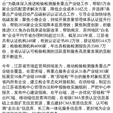
台”为载体深入推进检验检测服务重点产业链工作，帮助5万余
家企业匹配需求解决方案，降低企业成本3.6亿元，并选择7条
重点产业链启动产品碳标识认证试点工作，引导企业加快绿色
低碳发展；聚焦小微企业，持续开展质量管理体系认证提升行
动，帮助2058家企业实现降本提质增效；聚焦制度创新，积极
推进CCC免办自我承诺创新改革，帮助南京、苏州地区“白名
单”企业平均节省办理时间超过55天。截至2023年底，江苏省
共有认证机构249家，有效认证证书49.2万张，获证组织14.6万
家；检验检测机构4090家，年出具检验检测报告共3588.7万
份，全省认证认可检验检测的活跃度和服务高质量发展的贡献
度不断提升。
今年，江苏省市场监管局持续发力，推动检验检测服务重点产
业链全覆盖。在需求端，将重点服务企业从31条产业链303家
拓展至50条产业链1696家，将“苏链检”平台的服务对象拓宽至
省内所有企业，建立检企常态化对接机制。在供给端，制定出
台江苏省质检中心管理办法和申报验收实施细则，严把中心申
报关，发布中心建设指南。在平台端，进一步优化“苏链检”平
台PC端、移动端信息查询功能，在省级CMA资质认定信息基
础上全面扩充信息资源，重点建好CMA资质信息库、认可检
测“走出去”信息库、长三角一体化服务信息库，更好地为企业