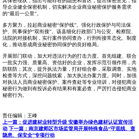
其保密现状，指出可能存在的隐患和盲区，提出保密意见，指
导企业健全保密机制，切实解决企业商业秘密保护服务需求
的“最后一公里”。
多方聚力，拉起商业秘密“保护线”。强化行政保护与司法保
护、民事保护“双衔接”。该县细化行政部门与公安、检察院、
法院的对接机制，实行案件协同查办，行刑衔接常态化、制度
化，推动形成商业秘密协同保护的良好格局。
开展部门联动，加大对违法行为的打击力度。首先组建、联合
一批实力强、质量高、资信好的企业，发挥示范引领作用，共
防联防；其次，提升执法力量，打好组合拳，采取调查、实地
检查等方式，深挖问题线索，加大执法办案力度。同时，加强
对执法人员商业秘密保护、案件查处等专业培训，对侵犯商业
秘密行为做到有投诉必有结果和有案必查，严厉打击侵犯商业
秘密行为。
责任编辑：王峰
上一篇：促进建材业转型升级 安徽举办绿色建材认证宣传活
动
下一篇：南京建邺区市场监管局开展特殊食品“守底线、查
隐患、保安全”专项行动