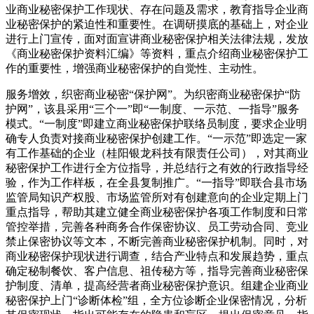
业商业秘密保护工作现状、存在问题及需求，教育指导企业商
业秘密保护的紧迫性和重要性。在调研摸底的基础上，对企业
进行上门宣传，面对面宣讲商业秘密保护相关法律法规，发放
《商业秘密保护资料汇编》等资料，重点介绍商业秘密保护工
作的重要性，增强商业秘密保护的自觉性、主动性。
服务增效，织密商业秘密“保护网”。为织密商业秘密保护“防
护网”，该县采用“三个一”即“一制度、一示范、一指导”服务
模式。“一制度”即建立商业秘密保护联络员制度，要求企业明
确专人负责对接商业秘密保护创建工作。“一示范”即选定一家
有工作基础的企业（桂阳银龙科技有限责任公司），对其商业
秘密保护工作进行全方位指导，并总结行之有效的行政指导经
验，作为工作样板，在全县复制推广。“一指导”即联合县市场
监管局知识产权股、市场监管所对有创建意向的企业定期上门
重点指导，帮助其建立健全商业秘密保护各项工作制度和日常
管控举措，完善各种商务合作保密协议、员工劳动合同、竞业
禁止保密协议等文本，不断完善商业秘密保护机制。同时，对
商业秘密保护现状进行调查，结合产业特点和发展趋势，重点
确定秘制餐饮、客户信息、祖传秘方等，指导完善商业秘密保
护制度、清单，提高经营者商业秘密保护意识。组建企业商业
秘密保护上门“诊断体检”组，全方位诊断企业保密情况，分析