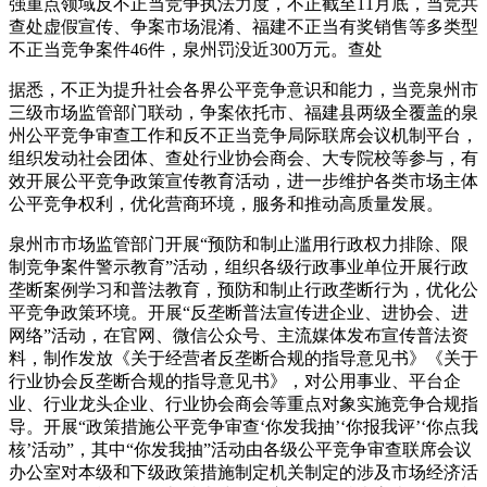
强重点领域反不正当竞争执法力度，不正截至11月底，当竞共
查处虚假宣传、争案市场混淆、福建不正当有奖销售等多类型
不正当竞争案件46件，泉州罚没近300万元。查处
据悉，不正为提升社会各界公平竞争意识和能力，当竞泉州市
三级市场监管部门联动，争案依托市、福建县两级全覆盖的泉
州公平竞争审查工作和反不正当竞争局际联席会议机制平台，
组织发动社会团体、查处
行业协会商会、大专院校等参与，有
效开展公平竞争政策宣传教育活动，进一步维护各类市场主体
公平竞争权利，优化营商环境，服务和推动高质量发展。
泉州市市场监管部门开展“预防和制止滥用行政权力排除、限
制竞争案件警示教育”活动，组织各级行政事业单位开展行政
垄断案例学习和普法教育，预防和制止行政垄断行为，优化公
平竞争政策环境。开展“反垄断普法宣传进企业、进协会、进
网络”活动，在官网、微信公众号、主流媒体发布宣传普法资
料，制作发放《关于经营者反垄断合规的指导意见书》《关于
行业协会反垄断合规的指导意见书》，对公用事业、平台企
业、行业龙头企业、行业协会商会等重点对象实施竞争合规指
导。开展“政策措施公平竞争审查‘你发我抽’‘你报我评’‘你点我
核’活动”，其中“你发我抽”活动由各级公平竞争审查联席会议
办公室对本级和下级政策措施制定机关制定的涉及市场经济活