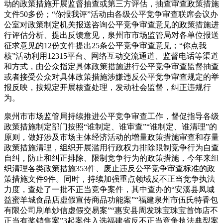
动的政策措施开展监督抽查或第三方评估，抽查审查政策措施
文件50多份；“你报我评”活动由各级公平竞争审查联席会议办
公室对政策制定机关报送咨询公平竞争审查意见的政策措施进
行评估分析、提出反馈意见，泉州市市场监管局对各单位报送
征求意见的12份文件提出25条公平竞争审查意见；“你点我
核”活动利用12315平台、网络互动交流通道、监督电话等渠道
和方式，由公众指定具体政策措施进行公平竞争审查监督抽查
或者接受公众对具体政策措施涉嫌违反公平竞争审查规定的举
报反映，按规定开展核查处理，发动社会监督，纠正违规行
为。
泉州市市场监管局持续推进公平竞争审查工作，督促指导各级
政策措施制定部门按照“谁制定、谁审查”“谁制定、谁清理”的
原则，做好涉及市场主体经济活动的增量政策措施审查和存量
政策措施清理，组织开展滥用行政权力排除限制竞争行为自查
自纠，防止和纠正排除、限制竞争行为的政策措施，今年来组
织清理各类政策措施353件、废止违反公平竞争审查标准的政
策措施文件9件。同时，持续加强重点领域反不正当竞争执法
力度，查处了一批不正当竞争案件，其中查办的“安溪县凤城
益蜜羊城食品店虚假宣传商品功能案”“福建泉州市伍氏特香包
有限公司刷单炒信虚假交易案”“惠安县周发珠宝珠宝首饰店不
正当有奖销售案”3起案件入选福建省反不正当竞争执法典型案