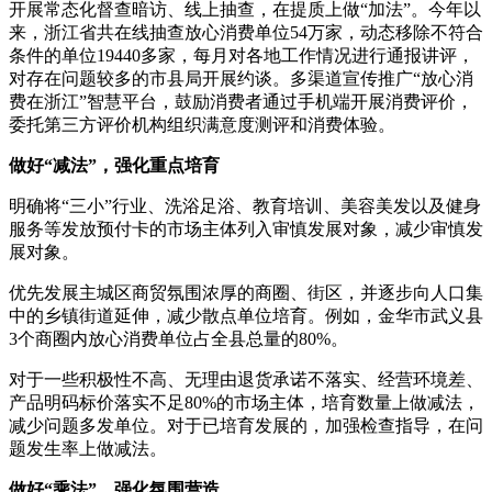
开展常态化督查暗访、线上抽查，在提质上做“加法”。今年以
来，浙江省共在线抽查放心消费单位54万家，动态移除不符合
条件的单位19440多家，每月对各地工作情况进行通报讲评，
对存在问题较多的市县局开展约谈。多渠道宣传推广“放心消
费在浙江”智慧平台，鼓励消费者通过手机端开展消费评价，
委托第三方评价机构组织满意度测评和消费体验。
做好“减法”，强化重点培育
明确将“三小”行业、洗浴足浴、教育培训、美容美发以及健身
服务等发放预付卡的市场主体列入审慎发展对象，减少审慎发
展对象。
优先发展主城区商贸氛围浓厚的商圈、街区，并逐步向人口集
中的乡镇街道延伸，减少散点单位培育。例如，金华市武义县
3个商圈内放心消费单位占全县总量的80%。
对于一些积极性不高、无理由退货承诺不落实、经营环境差、
产品明码标价落实不足80%的市场主体，培育数量上做减法，
减少问题多发单位。对于已培育发展的，加强检查指导，在问
题发生率上做减法。
做好“乘法”，强化氛围营造