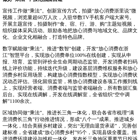
宣传工作做“乘法”。创新宣传方式，拍摄“放心消费浙里说”微
视频，浏览量超60万人次，入驻华数TV手机客户端大家号。
开展主题宣传，拍摄制作“食、宿、行、游、购”主题短视频，
组织媒体采风活动。鼓励各地把放心消费与地域文化、品牌文
化、企业文化相融合，打造特色品牌。
数字赋能做“乘法”。推进“数智”创建，开发“放心消费在浙
江”智慧平台，实现放心消费单位100%在线创建，实现从申
报、培育、监管到评价全生命周期动态监管。开发消费者扫码
线上评价功能，持续迭代升级，建设基层消费维权服务和放心
消费乡村应用场景，构建放心消费指数模型，实现放心消费状
况动态评估。强化留痕监管，将放心消费建设各项工作搬到线
上，实现经营者端、消费者端与监管者端融合，所有数据汇集
后台。实现在线调解，开发在线调解室，全省组织“空中调
解”1100余次。
区域协同做“乘法”。推进长三角一体化，联合各省市梳理“满
意消费长三角”行动推进情况，形成“八个一”成果。推进城乡
一体化，结合美丽乡村建设，突出“无理由退货承诺”，完善创
建标准，全省建成“放心消费乡村”95个，实现县级全覆盖。推
进消费环境建设与维权一体化，发布长三角地区重要节日投诉