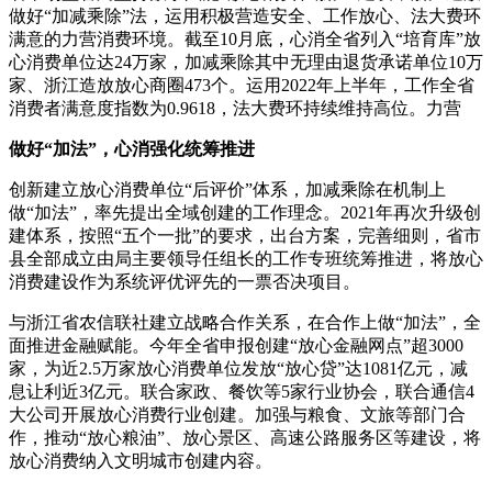
做好“加减乘除”法，运用
积极营造安全、工作放心、法大费环
满意的力营消费环境。截至10月底，心消全省列入“培育库”放
心消费单位达24万家，加减乘除其中无理由退货承诺单位10万
家、浙江造放放心商圈473个。运用2022年上半年，工作全省
消费者满意度指数为0.9618，法大费环持续维持高位。力营
做好“加法”，心消强化统筹推进
创新建立放心消费单位“后评价”体系，加减乘除在机制上
做“加法”，
率先提出全域创建的工作理念。2021年再次升级创
建体系，按照“五个一批”的要求，出台方案，完善细则，省市
县全部成立由局主要领导任组长的工作专班统筹推进，将放心
消费建设作为系统评优评先的一票否决项目。
与浙江省农信联社建立战略合作关系，在合作上做“加法”，全
面推进金融赋能。今年全省申报创建“放心金融网点”超3000
家，为近2.5万家放心消费单位发放“放心贷”达1081亿元，减
息让利近3亿元。联合家政、餐饮等5家行业协会，联合通信4
大公司开展放心消费行业创建。加强与粮食、文旅等部门合
作，推动“放心粮油”、放心景区、高速公路服务区等建设，将
放心消费纳入文明城市创建内容。